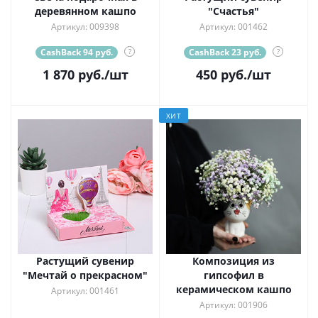
деревянном кашпо
"Счастья"
Артикул: 009398
Артикул: 001462
CashBack 94 руб.
?
CashBack 23 руб.
?
1 870
руб.
/шт
450
руб.
/шт
ХИТ
Растущий сувенир
Композиция из
"Мечтай о прекрасном"
гипсофил в
керамическом кашпо
Артикул: 001461
Артикул: 001906