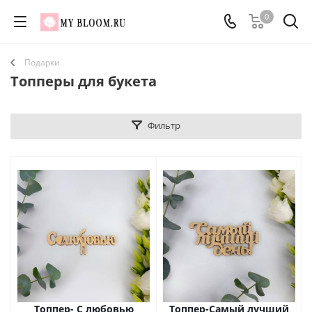
0
Подарки
Топперы для букета
Фильтр
Топпер- С любовью
Топпер-Самый лучший