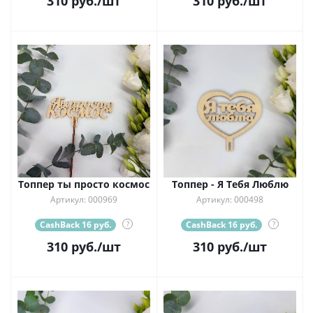
310
руб.
/шт
310
руб.
/шт
Топпер ты просто космос
Топпер - Я Тебя Люблю
Артикул: 000969
Артикул: 000498
CashBack 16 руб.
?
CashBack 16 руб.
?
310
руб.
/шт
310
руб.
/шт