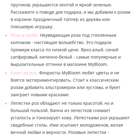
прутиков, украшаются лентой и яркой зеленью.
Расскажите о поводе для подарка, и мы добавим к розам
в корзине праздничный топпер из дерева или
плюшевую игрушку.
Розы в колбе.
Неувядающая роза под стеклянным
колпаком - настоящее волшебство. Это подарок
премиум класса по низкой цене. Ярко-алый, синий
сапфировый, кипенно-белый - самые популярные и
выразительные оттенки в магазине MyBloom.
Букет из роз.
Флористы MyBloom любят цветы и не
боятся экспериментировать. Стоит к классическим
розам добавить альстромерии или эустомы, и букет
заиграет новыми красками.
Лепестки роз обладают не только красотой, но и
большой пользой. Ванна из лепестков снимает
усталость и тонизирует кожу. Лепестками роз украшают
свадебные столы. Ими осыпают молодоженов, желая
вечной любви и верности. Розовые лепестки -