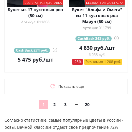
БЕСПЛАТНАЯ ДОСТАВКА
БЕСПЛАТНАЯ ДОСТАВКА
Букет из 17 кустовых роз
Букет "Альфа и Омега"
(50 см)
из 11 кустовых роз
Марун (50 см)
Артикул: 011808
Артикул: 011799
CashBack 242 руб.
?
4 830
руб.
/шт
CashBack 274 руб.
?
6 038 руб.
5 475
руб.
/шт
-25%
Экономия 1 208 руб.
Показать еще
1
2
3
20
Согласно статистике, самые популярные цветы в России -
розы. Вечной классике отдают свое предпочтение 72%