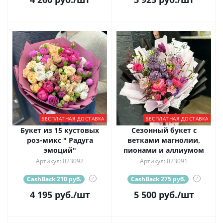
БЕСПЛАТНАЯ ДОСТАВКА
БЕСПЛАТНАЯ ДОСТАВКА
Букет из 15 кустовых
Сезонный букет с
роз-микс " Радуга
ветками магнолии,
эмоций"
пионами и аллиумом
Артикул: 023092
Артикул: 023091
CashBack 210 руб.
?
CashBack 275 руб.
?
4 195
руб.
/шт
5 500
руб.
/шт