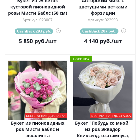
Букет из 25 веток
Авторский микс с
кустовой пионовидной
цветущими ветками
розы Мисти Баблс (50 см)
форзиции
Артикул: 023007
Артикул: 022993
CashBack 293 руб.
?
CashBack 207 руб.
?
5 850
руб.
/шт
4 140
руб.
/шт
НОВИНКА
БЕСПЛАТНАЯ ДОСТАВКА
БЕСПЛАТНАЯ ДОСТАВКА
Букет из пионовидных
Букет "Побудь со мной"
роз Мисти Баблс и
из роз Эквадор
эвкалипта
Квиксенд, озатамнуса,