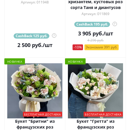
хризантем, кустовых роз
Артикул: 011948
сорта Таня и диантусов
Артикул: 011869
CashBack 195 руб.
?
3 905
руб.
/шт
CashBack 125 руб.
?
4 296 руб.
2 500
руб.
/шт
-10%
Экономия 391 руб.
НОВИНКА
НОВИНКА
БЕСПЛАТНАЯ ДОСТАВКА
БЕСПЛАТНАЯ ДОСТАВКА
Букет "Бритни" из
Букет "Гретта" из
французских роз
французских роз