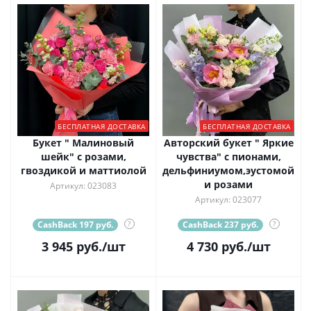
БЕСПЛАТНАЯ ДОСТАВКА
БЕСПЛАТНАЯ ДОСТАВКА
Букет " Малиновый
Авторский букет " Яркие
шейк" с розами,
чувства" с пионами,
гвоздикой и маттиолой
дельфиниумом,эустомой
и розами
Артикул: 023083
Артикул: 023077
CashBack 197 руб.
?
CashBack 237 руб.
?
3 945
руб.
/шт
4 730
руб.
/шт