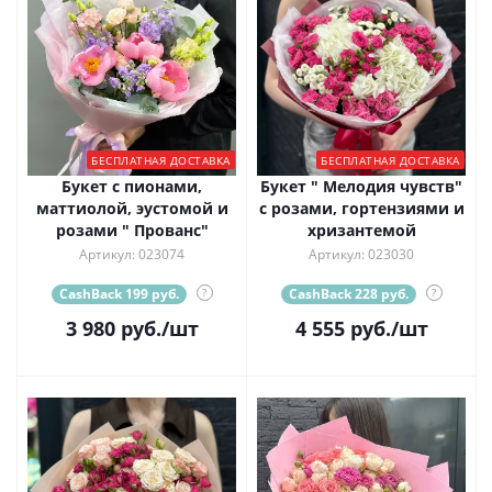
БЕСПЛАТНАЯ ДОСТАВКА
БЕСПЛАТНАЯ ДОСТАВКА
Букет с пионами,
Букет " Мелодия чувств"
маттиолой, эустомой и
с розами, гортензиями и
розами " Прованс"
хризантемой
Артикул: 023074
Артикул: 023030
CashBack 199 руб.
?
CashBack 228 руб.
?
3 980
руб.
/шт
4 555
руб.
/шт