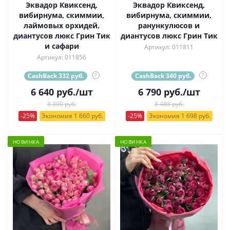
Эквадор Квиксенд,
Эквадор Квиксенд,
вибирнума, скиммии,
вибирнума, скиммии,
лаймовых орхидей,
ранункулюсов и
диантусов люкс Грин Тик
диантусов люкс Грин Тик
и сафари
Артикул: 011811
Артикул: 011856
CashBack 332 руб.
?
CashBack 340 руб.
?
6 640
руб.
/шт
6 790
руб.
/шт
8 300 руб.
8 488 руб.
-25%
Экономия 1 660 руб.
-25%
Экономия 1 698 руб.
НОВИНКА
НОВИНКА