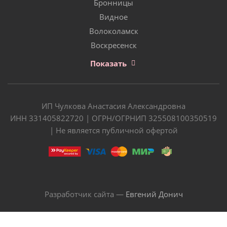
Бронницы
Видное
Волоколамск
Воскресенск
Показать
ИП Чулкова Анастасия Александровна
ИНН 331405822720 | ОГРН/ОГРНИП 325508100350519
| Не является публичной офертой
Разработчик сайта —
Евгений Донич