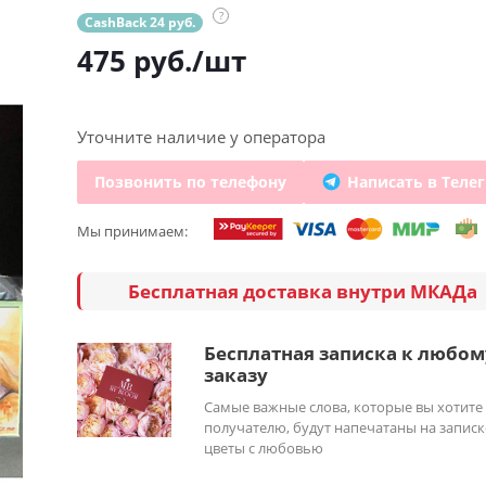
?
CashBack 24 руб.
475
руб.
/шт
Уточните наличие у оператора
Позвонить по телефону
Написать в Теле
Мы принимаем:
Бесплатная доставка внутри МКАДа
Бесплатная записка к любом
заказу
Самые важные слова, которые вы хотите
получателю, будут напечатаны на записк
цветы с любовью