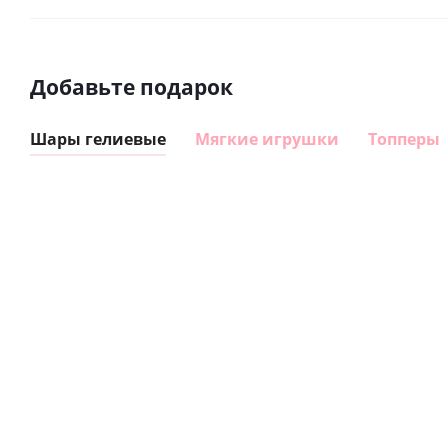
Добавьте подарок
Шары гелиевые
Мягкие игрушки
Топперы
Шар
Шар
сердце I
гелиевый
love you
цифра 8
(45 см)
Сердце розовое
(40х102
фольгированный
см)
шар с гелием (45
см)
895
1 330
руб.
руб.
895
руб.