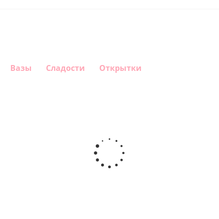
Вазы
Сладости
Открытки
Шар
Шар
Шар
Шар
гелиевый
гелиевый
гелиевый
Звезда - С
цифра 4
цифра 3
цифра 1
днем
(40х102
(40х102
(40х102
рождения
см)
см)
см)
(45 см)
1 330
1 330
1 330
895
руб.
руб.
руб.
руб.