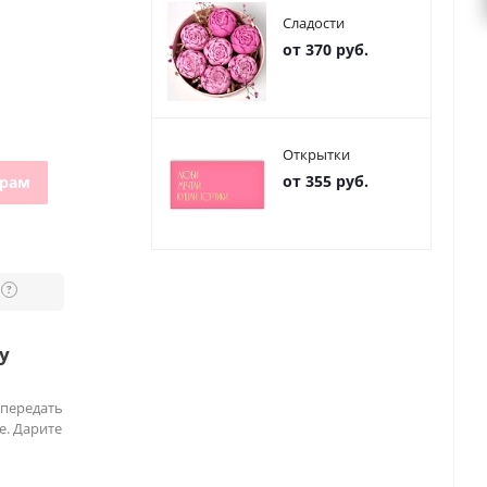
Сладости
от 370 руб.
Открытки
от 355 руб.
грам
?
у
 передать
е. Дарите