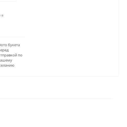
 в
ото букета
перед
отправкой по
вашему
желанию