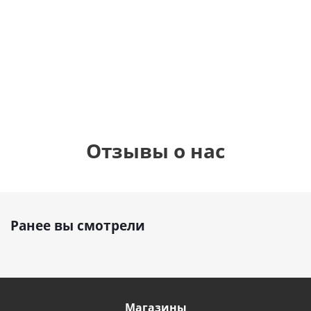
шар с гелием (45
см)
1 330
1 330
руб.
895
руб.
руб.
Отзывы о нас
Ранее вы смотрели
Магазины