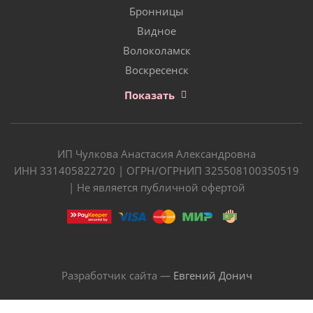
Бронницы
Видное
Волоколамск
Воскресенск
Показать
ИП Чулкова Анастасия Александровна
ИНН 331405822720 | ОГРН/ОГРНИП 325508100350519
| Не является публичной офертой
Разработчик сайта —
Евгений Донич