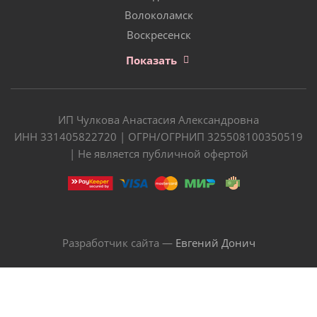
Волоколамск
Воскресенск
Показать
ИП Чулкова Анастасия Александровна
ИНН 331405822720 | ОГРН/ОГРНИП 325508100350519
| Не является публичной офертой
Разработчик сайта —
Евгений Донич