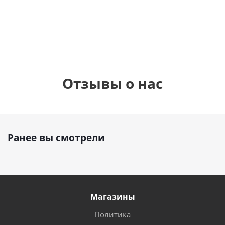
1 330
895
1
руб.
895
руб.
руб.
Отзывы о нас
Ранее вы смотрели
Магазины
Политика