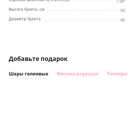
1 шт
Высота букета, см
50
Диаметр букета
45
Добавьте подарок
Шары гелиевые
Мягкие игрушки
Топперы
Шар
Шар
Шар
гелиевый
гелиевый
Звезда - С
цифра 8
цифра 1
днем