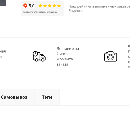
Наш рейтинг выполненных заказов
Яндексе
Ф
Доставим за
ная
2 часа с
 к
момента
заказа
Самовывоз
Тэги