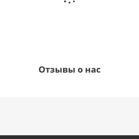
 розовое
любовь
(40х102
(40х102
рованный
см)
см)
елием (45
см)
895
1 330
1 330
руб.
руб.
руб.
руб.
Отзывы о нас