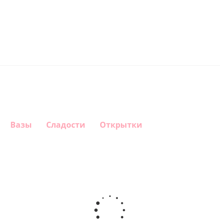
Вазы
Сладости
Открытки
Шар
Шар
Шар
сердце,
гелиевый
гелиевый
моя
цифра 4
цифра 3