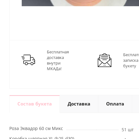
Бесплатная
Бесплат
доставка
записка
внутри
букету
МКАДа!
Состав букета
Доставка
Оплата
Роза Эквадор 60 см Микс
51 шт
Коробка шляпная XL (h25-d30)