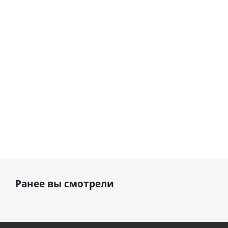
Сердце
(40х102
(40х102
рождения
фольги
см)
см)
(45 см)
шар с г
1 330
1 330
895
руб.
руб.
руб.
895
Ранее вы смотрели