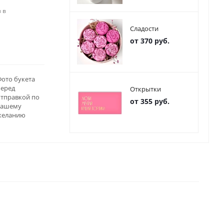
 в
Сладости
от 370 руб.
ото букета
перед
Открытки
отправкой по
от 355 руб.
вашему
желанию