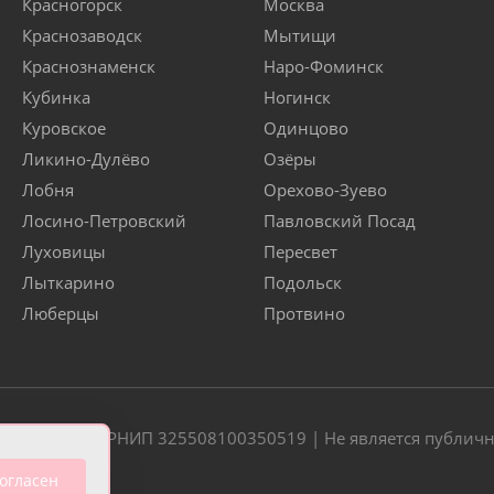
Красногорск
Москва
Краснозаводск
Мытищи
Краснознаменск
Наро-Фоминск
Кубинка
Ногинск
Куровское
Одинцово
Ликино-Дулёво
Озёры
Лобня
Орехово-Зуево
Лосино-Петровский
Павловский Посад
Луховицы
Пересвет
Лыткарино
Подольск
Люберцы
Протвино
20 | ОГРН/ОГРНИП 325508100350519 | Не является публич
огласен