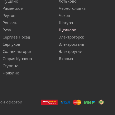
Пущино
Хотьково
Раменское
Черноголовка
Реутов
Чехов
Рошаль
Шатура
Руза
Щёлково
Сергиев Посад
Электрогорск
Серпухов
Электросталь
Солнечногорск
Электроугли
Старая Купавна
Яхрома
Ступино
Фрязино
ной офертой