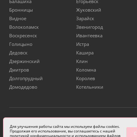
Балашиха
Егорьевск
Бронницы
Жуковский
Видное
Зарайск
Волоколамск
Звенигород
Воскресенск
Ивантеевка
Голицыно
Истра
Дедовск
Кашира
Дзержинский
Клин
Дмитров
Коломна
Долгопрудный
Королев
Домодедово
Котельники
ИП Чулкова Анастасия Александровна ИНН 3314058227
Для улучшения работы сайта мы используем файлы cookies.
Продолжая его использование, вы соглашаетесь с нашей
С
политикой конфиденциальности
и использованием файлов